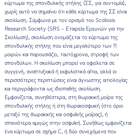
κύρτωμα της σπονδυλικής στήλης (ΣΣ, για συντομία),
χωρίς αυτό να σημαίνει ότι κάθε κύρτωμα της ΣΣ είναι
σκολίωση. Σύμφωνα με τον ορισμό του Scoliosis
Research Society (SRS – Εταιρεία Ερευνών για την
Σκολίωση), σκολίωση ονομάζεται το κύρτωμα της
σπονδυλικής στήλης που είναι μεγαλύτερο των 11
μοιρών και παρουσιάζει, ταυτόχρονα, στροφή των
σπονδύλων. Η σκολίωση μπορεί να οφείλεται σε
συγγενή, αναπτυξιακά ή εκφυλιστικά αίτια, αλλά οι
περισσότερες περιπτώσεις είναι άγνωστης αιτιολογίας
και περιγράφονται ως ιδιοπαθής σκολίωση.
Εμφανίζεται, συνηθέστερα, στη θωρακική μοίρα της
σπονδυλικής στήλης ή στη θωρακοσφυική (στο όριο
μεταξύ της θωρακικής και οσφυϊκής μοίρας), ή
σπανιότερα αμιγώς στην οσφυϊκή. Συνήθως εμφανίζεται
ένα κύρτωμα σε σχήμα C, ή δύο συνεχόμενα που