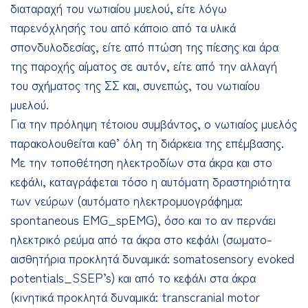
διαταραχή του νωτιαίου μυελού, είτε λόγω
παρενόχλησής του από κάποιο από τα υλικά
σπονδυλοδεσίας, είτε από πτώση της πίεσης και άρα
της παροχής αίματος σε αυτόν, είτε από την αλλαγή
του σχήματος της ΣΣ και, συνεπώς, του νωτιαίου
μυελού.
Για την πρόληψη τέτοιου συμβάντος, ο νωτιαίος μυελός
παρακολουθείται καθ’ όλη τη διάρκεια της επέμβασης.
Με την τοποθέτηση ηλεκτροδίων στα άκρα και στο
κεφάλι, καταγράφεται τόσο η αυτόματη δραστηριότητα
των νεύρων (αυτόματο ηλεκτρομυογράφημα:
spontaneous EMG_spEMG), όσο και το αν περνάει
ηλεκτρικό ρεύμα από τα άκρα στο κεφάλι (σωματο-
αισθητήρια προκλητά δυναμικά: somatosensory evoked
potentials_SSEP’s) και από το κεφάλι στα άκρα
(κινητικά προκλητά δυναμικά: transcranial motor