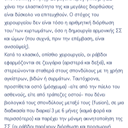
χάνει την ελαστικότητα της και μεγάλες διορθώσεις
είναι δύσκολο να επιτευχθούν. Ο στόχος του
χειρουργείου δεν είναι τόσο η αριθμητική διόρθωση
του/των κυρτωμάτων, όσο η δημιουργία αρμονικής ΣΣ
και ώμων (που συχνά, πριν την επέμβαση, είναι
ανισοϋψείς).
Κατά το κλασικό, οπίσθιο χειρουργείο, οι ράβδοι
εφαρμόζονται σε ζευγάρια (αριστερά και δεξιά), και
στερεώνονται σταθερά στους σπονδύλους με τη χρήση
αγκίστρων, βιδών ή συρμάτων. Ταυτόχρονα,
προστίθεται οστό (μόσχευμα) -είτε από την πύελο του
ασθενούς, είτε από τράπεζες οστού- που δένει
βιολογικά τους σπονδύλους μεταξύ τους (fusion), σε μια
διαδικασία που διαρκεί 3 με 6 μήνες (καμιά φορά και
περισσότερο) και παρέχει την μόνιμη ακινητοποίηση της
ΣΣ (οι ράβδοι παρέχουν διόρθωση και προσωρινή