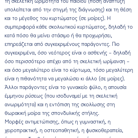
τη σκελετική ωριμότητα του παιδιού (πόση ανάπτυξη
υπολείπεται από την στιγμή της διάγνωσης) και τη θέση
και το μέγεθος του κυρτώματος (σε μοίρες). Η
συμπεριφορά κάθε σκολιωτικού κυρτώματος, δηλαδή το
κατά πόσο θα μείνει στάσιμο ή θα προχωρήσει,
επηρεάζεται από συγκεκριμένους παράγοντες. Πιο
συγκεκριμένα, όσο νεότερος είναι ο ασθενής – δηλαδή
όσο περισσότερο απέχει από τη σκελετική ωρίμανση –
και όσο μεγαλύτερo είναι το κύρτωμα, τόσο μεγαλύτερη
είναι η πιθανότητα να μεγαλώσει κι άλλο (σε μοίρες).
Άλλοι παράγοντες είναι το γυναικείο φύλο, η απουσία
έμμηνου ρύσεως (που ισοδυναμεί με τη σκελετική
ανωριμότητα) και η εντόπιση της σκολίωσης στη
θωρακική μοίρα της σπονδυλικής στήλης.
Μορφές αντιμετώπισης, όπως η γυμναστική, η
χειροπρακτική, η οστεοπαθητική, η φυσικοθεραπεία,