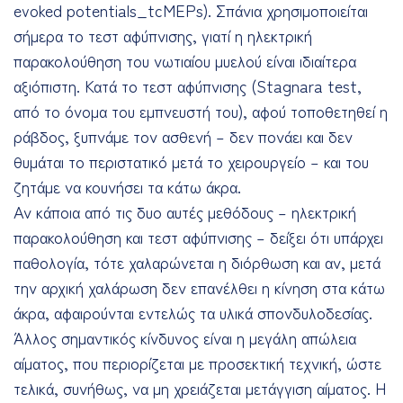
evoked potentials_tcMEPs). Σπάνια χρησιμοποιείται
σήμερα το τεστ αφύπνισης, γιατί η ηλεκτρική
παρακολούθηση του νωτιαίου μυελού είναι ιδιαίτερα
αξιόπιστη. Κατά το τεστ αφύπνισης (Stagnara test,
από το όνομα του εμπνευστή του), αφού τοποθετηθεί η
ράβδος, ξυπνάμε τον ασθενή – δεν πονάει και δεν
θυμάται το περιστατικό μετά το χειρουργείο – και του
ζητάμε να κουνήσει τα κάτω άκρα.
Αν κάποια από τις δυο αυτές μεθόδους – ηλεκτρική
παρακολούθηση και τεστ αφύπνισης – δείξει ότι υπάρχει
παθολογία, τότε χαλαρώνεται η διόρθωση και αν, μετά
την αρχική χαλάρωση δεν επανέλθει η κίνηση στα κάτω
άκρα, αφαιρούνται εντελώς τα υλικά σπονδυλοδεσίας.
Άλλος σημαντικός κίνδυνος είναι η μεγάλη απώλεια
αίματος, που περιορίζεται με προσεκτική τεχνική, ώστε
τελικά, συνήθως, να μη χρειάζεται μετάγγιση αίματος. Η