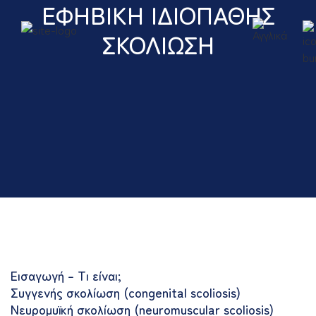
ΕΦΗΒΙΚΉ ΙΔΙΟΠΑΘΉΣ
ΣΚΟΛΊΩΣΗ
Εισαγωγή – Τι είναι;
Συγγενής σκολίωση (congenital scoliosis)
Νευρομυϊκή σκολίωση (neuromuscular scoliosis)