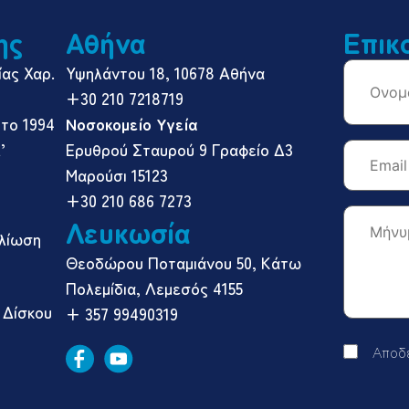
ης
Αθήνα
Επικ
ας Χαρ.
Υψηλάντου 18, 10678 Αθήνα
+30 210 7218719
το 1994
Νοσοκομείο Υγεία
’
Ερυθρού Σταυρού 9 Γραφείο Δ3
Μαρούσι 15123
+30 210 686 7273
Λευκωσία
ολίωση
Θεοδώρου Ποταμιάνου 50, Κάτω
Πολεμίδια, Λεμεσός 4155
 Δίσκου
+ 357 99490319
Αποδ